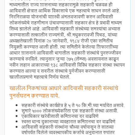
माध्यमातील राज्य शासनाच्या सहकारामुळे सहकारी चळवळ ही
आदिवासी क्षेत्रात आर्थिक विकासाचे एक महत्वाचे साधन ठरले आहे.
निरनिराळया योजनांची यशस्वी अंमलबजावणी करुन आदिवासी
लोकसंख्येचे राहणीमान उंचावण्यासाठी सहकार क्षेत्र हे प्रभावी माध्यम
सिध्द झालेले आहे. आदिवासी सहकारी संस्थेच्या समस्यांचा अभ्यास
करण्यासाठी तत्कालीन राज्यमंत्री, श्री.मधुकररावजी पिचड, यांच्या
अध्यक्षतेखाली दिनांक 20 जानेवारी, 1984 रोजी एका समितीच
नियुक्ती करण्यात आली होती. त्या समितीने केलेल्या शिफारशींच्या
आधार शासनाने आदिवासी भागातील सहकारी संस्थांचे पुनरुज्जीवन
करण्याचे ठरविले. त्यानुसार जुन्या 275 (लॅम्प्स) अवसायनात काढून
नवीन लहान आकाराच्या 938 आदिवासी विविध सहकार संस्था स्थापन
करण्यात आल्या व सदरील संस्थाचे पुर्नजीवन करण्यासाठी
खालीलप्रमाणे महत्वाचे निर्णय घेतले.
खालील निकषांच्या आधारे आदिवासी सहकारी संस्थांचे
पुनर्संघटन करण्यात यावे.
सहकारी संस्थेचे कार्यक्षेत्र हे 5 ते 10 कि.मी.च्या मर्यादेत असावे.
सुमारे 5000 लोकसंख्येकरिता एक सहकारी संस्था असावी.
एकाधिकार खरेदीसाठी कमिशनचा दर वाढविणे
स्वस्त धान्य दुकानाच्या व्यवहारात कमिशनचा दर वाढविणे
आदिवासी सहकारी संस्थांना चौथ्या वर्षापासून ते सातव्या
वर्षापर्यंत दिलेले व्यवस्थापकीय कर्जाचे अनुदानात रुपांतर